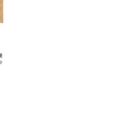
｜
運
少