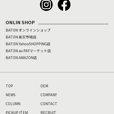
ONLIN SHOP
BATON オンラインショップ
BATON 楽天市場店
BATON YahooSHOPPING店
BATON au PAYマーケット店
BATON AMAZON店
TOP
OEM
NEWS
COMPANY
COLUMN
CONTACT
PICKUP ITEM
RECRUIT